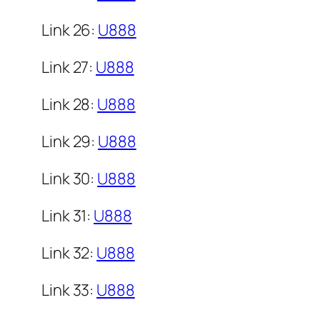
Link 26:
U888
Link 27:
U888
Link 28:
U888
Link 29:
U888
Link 30:
U888
Link 31:
U888
Link 32:
U888
Link 33:
U888